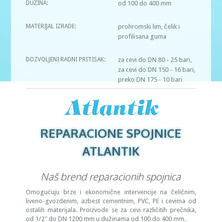
DUŽINA:
od 100 do 400 mm
MATERIJAL IZRADE:
prohromski lim, čelik i
profilisana guma
DOZVOLJENI RADNI PRITISAK:
za cevi do DN 80 - 25 bari,
za cevi do DN 150 - 16 bari,
preko DN 175 - 10 bari
REPARACIONE SPOJNICE
ATLANTIK
Naš brend reparacionih spojnica
Omogućuju brze i ekonomične intervencije na čeličnim,
liveno-gvozdenim, azbest cementnim, PVC, PE i cevima od
ostalih materijala. Proizvode se za cevi različitih prečnika,
od 1/2" do DN 1200 mm u dužinama od 100 do 400 mm.