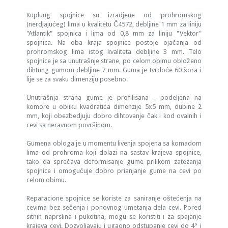
Kuplung spojnice su izradjene od prohromskog
(nerdjajućeg) lima u kvalitetu Č4572, debljine 1 mm za liniju
"Atlantik" spojnica i lima od 0,8 mm za liniju "Vektor"
spojnica. Na oba kraja spojnice postoje ojačanja od
prohromskog lima istog kvaliteta debljine 3 mm. Telo
spojnice je sa unutrašnje strane, po celom obimu obloženo
dihtung gumom debljine 7 mm. Guma je tvrdoće 60 šora i
lije se za svaku dimenziju posebno.
Unutrašnja strana gume je profilisana - podeljena na
komore u obliku kvadratića dimenzije 5x5 mm, dubine 2
mm, koji obezbedjuju dobro dihtovanje čak i kod ovalnih i
cevi sa neravnom površinom.
Gumena obloga je u momentu livenja spojena sa komadom
lima od prohroma koji dolazi na sastav krajeva spojnice,
tako da sprečava deformisanje gume prilikom zatezanja
spojnice i omogućuje dobro prianjanje gume na cevi po
celom obimu.
Reparacione spojnice se koriste za saniranje oštećenja na
cevima bez sečenja i ponovnog umetanja dela cevi. Pored
sitnih naprslina i pukotina, mogu se koristiti i za spajanje
krajeva cevi. Dozvoljavaju i ugaono odstupanje cevi do 4° i