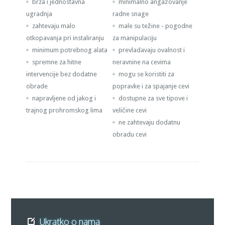
brza i jednostavna
minimalno angažovanje
ugradnja
radne snage
zahtevaju malo
male su težine - pogodne
otkopavanja pri instaliranju
za manipulaciju
minimum potrebnog alata
prevladavaju ovalnost i
spremne za hitne
neravnine na cevima
intervencije bez dodatne
mogu se koristiti za
obrade
popravke i za spajanje cevi
napravljene od jakog i
dostupne za sve tipove i
trajnog prohromskog lima
veličine cevi
ne zahtevaju dodatnu
obradu cevi
Ukratko o nama