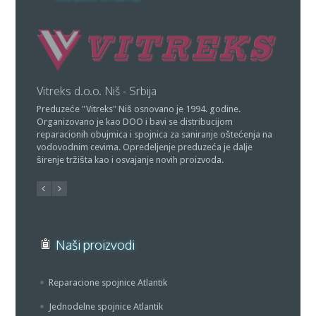
PR "Atlantik" Niš - Srbija
ne.
Vlasnik preduzeća Vitreks, Jovanović Goran, istovremeno je i
m
vlasnik proizvodjačke radnje "Atlantik" Gornji Barbeš, Niš,
štećenja na
tako da je DOO "Vitreks" ovlašćen za prodaju "Atlantik"
dalje
spojnica u zemlji i inostranstvu bez ikakvih ograničenja.
Naši proizvodi
Reparacione spojnice Atlantik
Jednodelne spojnice Atlantik