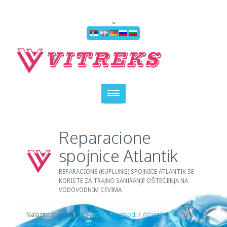
Reparacione
spojnice Atlantik
REPARACIONE (KUPLUNG) SPOJNICE ATLANTIK SE
KORISTE ZA TRAJNO SANIRANJE OŠTEĆENJA NA
VODOVODNIM CEVIMA
Nalazite se ovde:
PoÄetak
/
Proizvodi
/
Atlantik
spojnice
/
Reparacione spojnice Atlantik