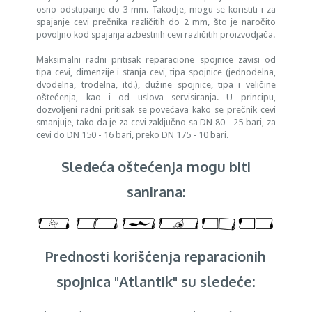
osno odstupanje do 3 mm. Takodje, mogu se koristiti i za
spajanje cevi prečnika različitih do 2 mm, što je naročito
povoljno kod spajanja azbestnih cevi različitih proizvodjača.
Maksimalni radni pritisak reparacione spojnice zavisi od
tipa cevi, dimenzije i stanja cevi, tipa spojnice (jednodelna,
dvodelna, trodelna, itd.), dužine spojnice, tipa i veličine
oštećenja, kao i od uslova servisiranja. U principu,
dozvoljeni radni pritisak se povećava kako se prečnik cevi
smanjuje, tako da je za cevi zaključno sa DN 80 - 25 bari, za
cevi do DN 150 - 16 bari, preko DN 175 - 10 bari.
Sledeća oštećenja mogu biti
sanirana:
Prednosti korišćenja reparacionih
spojnica "Atlantik" su sledeće: