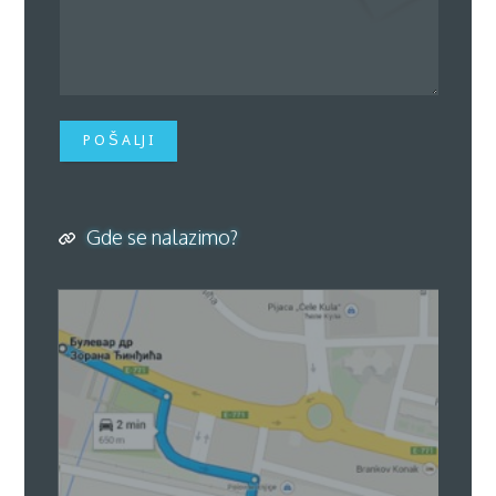
P O Š A LJ I
Gde se nalazimo?