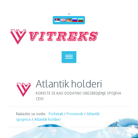
Atlantik holderi
KORISTE SE KAO DODATNO OBEZBEDJENJE SPOJEVA
CEVI
Nalazite se ovde:
PoÄetak
/
Proizvodi
/
Atlantik
spojnice
/
Atlantik holderi