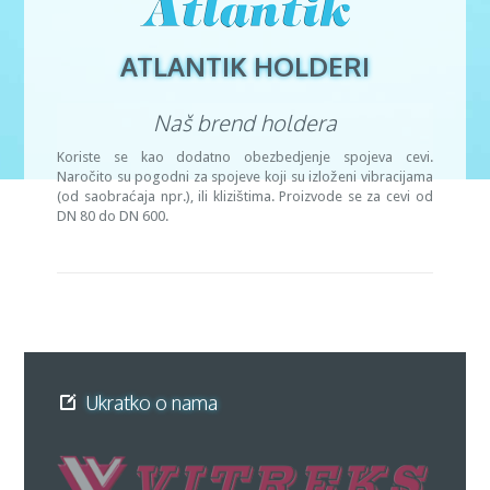
ATLANTIK HOLDERI
Naš brend holdera
Koriste se kao dodatno obezbedjenje spojeva cevi.
Naročito su pogodni za spojeve koji su izloženi vibracijama
(od saobraćaja npr.), ili klizištima. Proizvode se za cevi od
DN 80 do DN 600.
Ukratko o nama