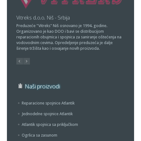
Vitreks d.o.o. Niš - Srbija
PR "Atla
Preduzeće "Vitreks" Niš osnovano je 1994. godine.
Vlasnik p
Organizovano je kao DOO i bavi se distribucijom
vlasnik p
reparacionih obujmica i spojnica za saniranje oštećenja na
tako da j
vodovodnim cevima. Opredeljenje preduzeća je dalje
spojnica 
širenje tržišta kao i osvajanje novih proizvoda.
Naši proizvodi
Reparacione spojnice Atlantik
Jednodelne spojnice Atlantik
Atlantik spojnica sa priključkom
Ogrlica sa zasunom