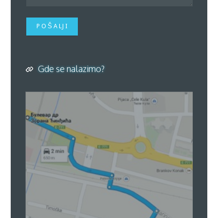
P O Š A LJ I
Gde se nalazimo?