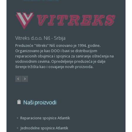
PR "Atlantik" Niš - Srbija
Vlasnik preduzeća Vitreks, Jovanović Goran, istovremeno je i
vlasnik proizvodjačke radnje "Atlantik" Gornji Barbeš, Niš,
ćenja na
tako da je DOO "Vitreks" ovlašćen za prodaju "Atlantik"
lje
spojnica u zemlji i inostranstvu bez ikakvih ograničenja.
Naši proizvodi
Reparacione spojnice Atlantik
Jednodelne spojnice Atlantik