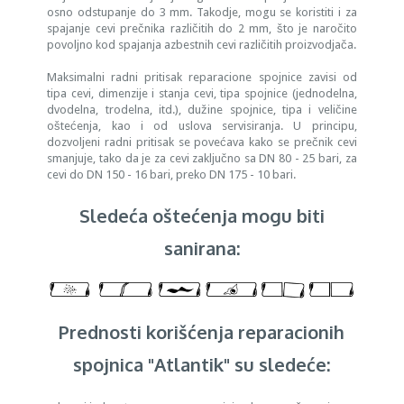
osno odstupanje do 3 mm. Takodje, mogu se koristiti i za
spajanje cevi prečnika različitih do 2 mm, što je naročito
povoljno kod spajanja azbestnih cevi različitih proizvodjača.
Maksimalni radni pritisak reparacione spojnice zavisi od
tipa cevi, dimenzije i stanja cevi, tipa spojnice (jednodelna,
dvodelna, trodelna, itd.), dužine spojnice, tipa i veličine
oštećenja, kao i od uslova servisiranja. U principu,
dozvoljeni radni pritisak se povećava kako se prečnik cevi
smanjuje, tako da je za cevi zaključno sa DN 80 - 25 bari, za
cevi do DN 150 - 16 bari, preko DN 175 - 10 bari.
Sledeća oštećenja mogu biti
sanirana:
Prednosti korišćenja reparacionih
spojnica "Atlantik" su sledeće: