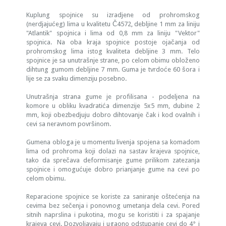
Kuplung spojnice su izradjene od prohromskog
(nerdjajućeg) lima u kvalitetu Č4572, debljine 1 mm za liniju
"Atlantik" spojnica i lima od 0,8 mm za liniju "Vektor"
spojnica. Na oba kraja spojnice postoje ojačanja od
prohromskog lima istog kvaliteta debljine 3 mm. Telo
spojnice je sa unutrašnje strane, po celom obimu obloženo
dihtung gumom debljine 7 mm. Guma je tvrdoće 60 šora i
lije se za svaku dimenziju posebno.
Unutrašnja strana gume je profilisana - podeljena na
komore u obliku kvadratića dimenzije 5x5 mm, dubine 2
mm, koji obezbedjuju dobro dihtovanje čak i kod ovalnih i
cevi sa neravnom površinom.
Gumena obloga je u momentu livenja spojena sa komadom
lima od prohroma koji dolazi na sastav krajeva spojnice,
tako da sprečava deformisanje gume prilikom zatezanja
spojnice i omogućuje dobro prianjanje gume na cevi po
celom obimu.
Reparacione spojnice se koriste za saniranje oštećenja na
cevima bez sečenja i ponovnog umetanja dela cevi. Pored
sitnih naprslina i pukotina, mogu se koristiti i za spajanje
krajeva cevi. Dozvoljavaju i ugaono odstupanje cevi do 4° i