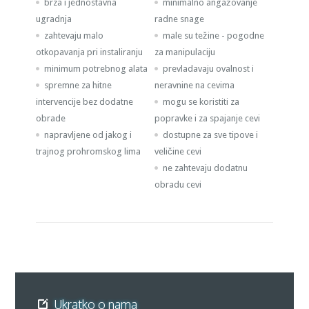
brza i jednostavna
minimalno angažovanje
ugradnja
radne snage
zahtevaju malo
male su težine - pogodne
otkopavanja pri instaliranju
za manipulaciju
minimum potrebnog alata
prevladavaju ovalnost i
spremne za hitne
neravnine na cevima
intervencije bez dodatne
mogu se koristiti za
obrade
popravke i za spajanje cevi
napravljene od jakog i
dostupne za sve tipove i
trajnog prohromskog lima
veličine cevi
ne zahtevaju dodatnu
obradu cevi
Ukratko o nama