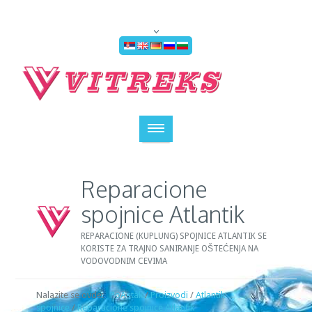
Reparacione
spojnice Atlantik
REPARACIONE (KUPLUNG) SPOJNICE ATLANTIK SE
KORISTE ZA TRAJNO SANIRANJE OŠTEĆENJA NA
VODOVODNIM CEVIMA
Nalazite se ovde:
PoÄetak
/
Proizvodi
/
Atlantik
spojnice
/
Reparacione spojnice Atlantik