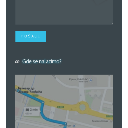
P O Š A LJ I
Gde se nalazimo?