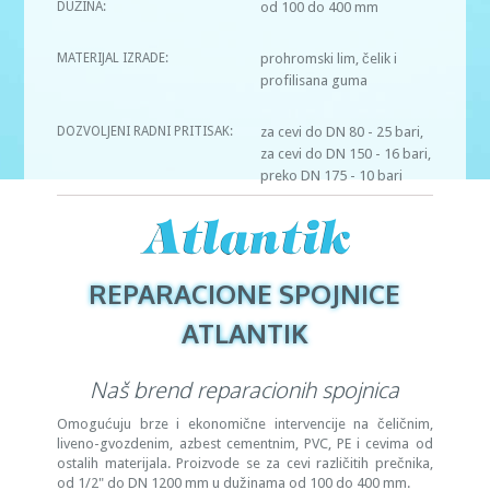
DUŽINA:
od 100 do 400 mm
MATERIJAL IZRADE:
prohromski lim, čelik i
profilisana guma
DOZVOLJENI RADNI PRITISAK:
za cevi do DN 80 - 25 bari,
za cevi do DN 150 - 16 bari,
preko DN 175 - 10 bari
REPARACIONE SPOJNICE
ATLANTIK
Naš brend reparacionih spojnica
Omogućuju brze i ekonomične intervencije na čeličnim,
liveno-gvozdenim, azbest cementnim, PVC, PE i cevima od
ostalih materijala. Proizvode se za cevi različitih prečnika,
od 1/2" do DN 1200 mm u dužinama od 100 do 400 mm.